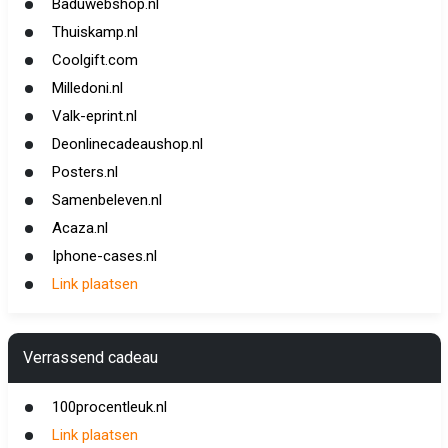
Baduwebshop.nl
Thuiskamp.nl
Coolgift.com
Milledoni.nl
Valk-eprint.nl
Deonlinecadeaushop.nl
Posters.nl
Samenbeleven.nl
Acaza.nl
Iphone-cases.nl
Link plaatsen
Verrassend cadeau
100procentleuk.nl
Link plaatsen