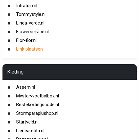
Intratuin.nl
Tommystyle.nl
Linea-verde.nl
Flowerservice.nl
Flor-flor.nl
Link plaatsen
Kleding
Assem.nl
Mysteryvoetbalbox.nl
Bestekortingscode.nl
Stormparaplushop.nl
Startveld.nl
Lienearecta.nl